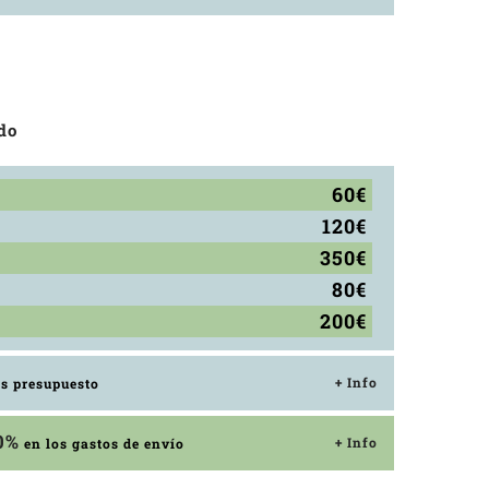
do
60€
120€
350€
80€
200€
+ Info
os presupuesto
0%
+ Info
en los gastos de envío