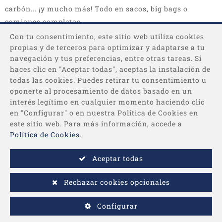
carbón... ¡y mucho más! Todo en sacos, big bags o
camiones completos.
Con tu consentimiento, este sitio web utiliza cookies
propias y de terceros para optimizar y adaptarse a tu
navegación y tus preferencias, entre otras tareas. Si
haces clic en "Aceptar todas", aceptas la instalación de
todas las cookies. Puedes retirar tu consentimiento u
oponerte al procesamiento de datos basado en un
interés legítimo en cualquier momento haciendo clic
Categorías
en "Configurar" o en nuestra Política de Cookies en
este sitio web. Para más información, accede a
Información
Política de Cookies
.
Aceptar todas
Pago
Rechazar cookies opcionales
-
© 2026 - Desenvolupat per
Comertis
Aviso legal
/
Condiciones de
Configurar
compra
/
Política de privacidad
/
Política de cookies