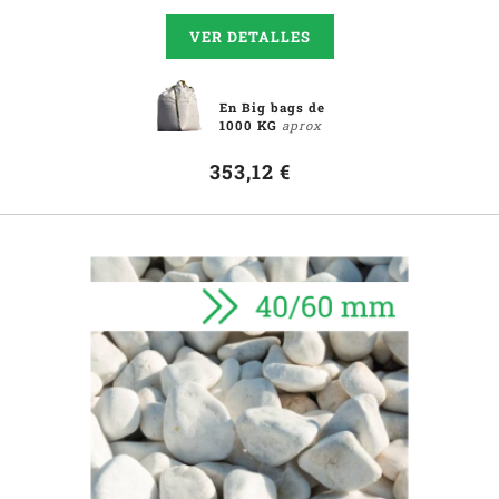
VER DETALLES
En Big bags de
1000 KG
aprox
353,12 €