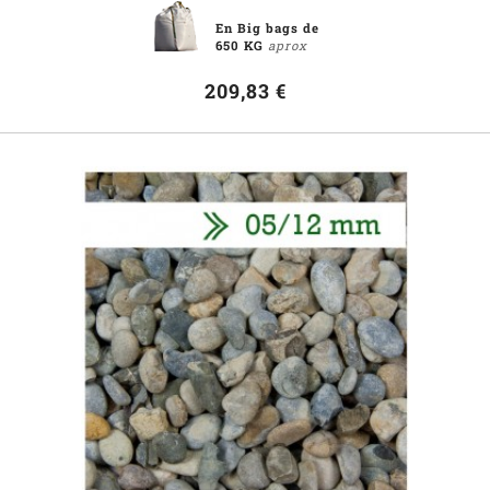
En Big bags de
650 KG
aprox
209,83 €