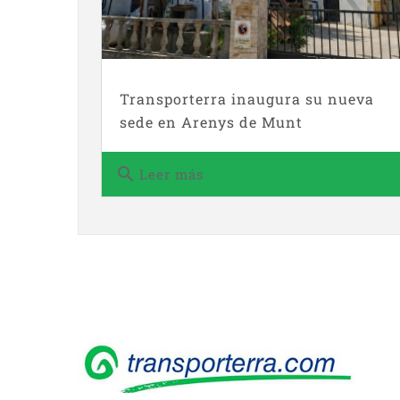
Transporterra inaugura su nueva
sede en Arenys de Munt
search
Leer más