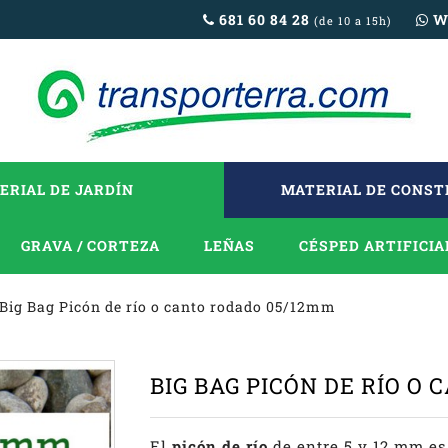
681 60 84 28
W
(de 10 a 15h)
ERIAL DE JARDÍN
MATERIAL DE CONS
GRAVA / CORTEZA
LEÑAS
CÉSPED ARTIFICIA
Big Bag Picón de río o canto rodado 05/12mm
BIG BAG PICÓN DE RÍO O
El
picón de río
de entre 5 y 12 mm es