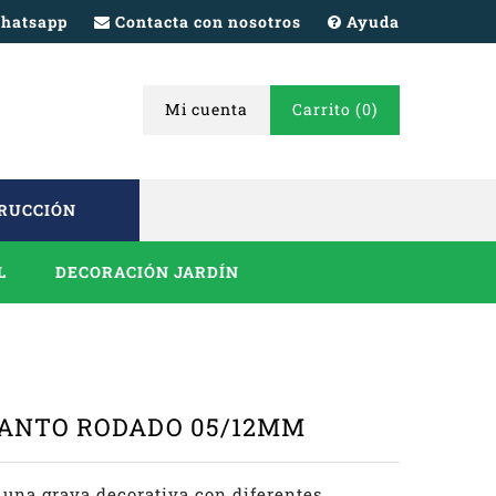
hatsapp
Contacta con nosotros
Ayuda
Mi cuenta
Carrito
(0)
TRUCCIÓN
L
DECORACIÓN JARDÍN
 CANTO RODADO 05/12MM
 una grava decorativa con diferentes