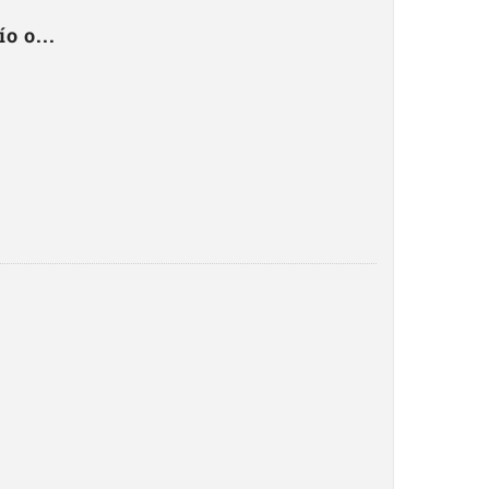
o o...