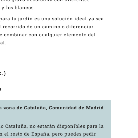
 y los blancos.
para tu jardín es una solución ideal ya sea
l recorrido de un camino o diferenciar
de combinar con cualquier elemento del
al.
.)
s
la zona de Cataluña, Comunidad de Madrid
o Cataluña, no estarán disponibles para la
 el resto de España, pero puedes pedir