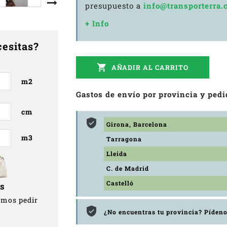
presupuesto a
info@transporterra.
+ Info
cesitas?

AÑADIR AL CARRITO
m2
Gastos de envío por provincia y pedi
cm
Girona, Barcelona
m3
Tarragona
Lleida
C. de Madrid
Castelló
gs
amos pedir
¿No encuentras tu provincia? Píden