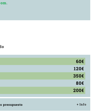
com
.
do
60€
120€
350€
80€
200€
+ Info
os presupuesto