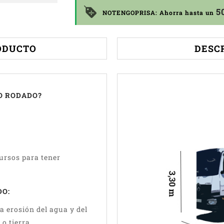
5
NOTENGOPRISA: Ahorra hasta un
ODUCTO
DESC
O RODADO?
cursos para tener
DO:
la erosión del agua y del
o tierra.