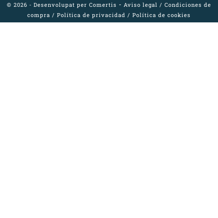
-
© 2026 - Desenvolupat per
Comertis
Aviso legal
/
Condiciones de
compra
/
Política de privacidad
/
Política de cookies