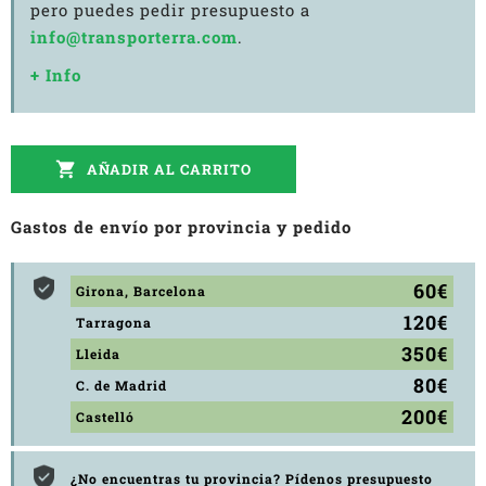
pero puedes pedir presupuesto a
info@transporterra.com
.
+ Info

AÑADIR AL CARRITO
Gastos de envío por provincia y pedido
60€
Girona, Barcelona
120€
Tarragona
350€
Lleida
80€
C. de Madrid
200€
Castelló
¿No encuentras tu provincia? Pídenos presupuesto