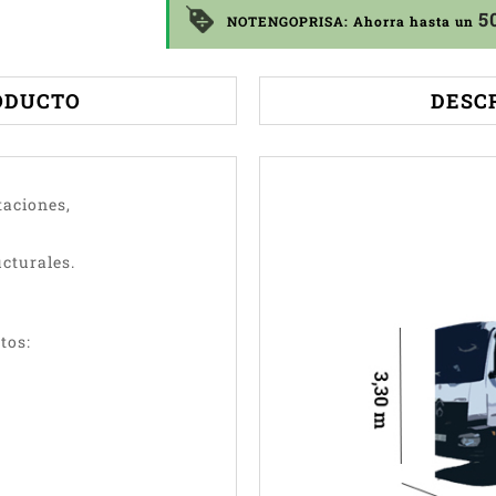
5
NOTENGOPRISA: Ahorra hasta un
ODUCTO
DESC
taciones,
ucturales.
tos: