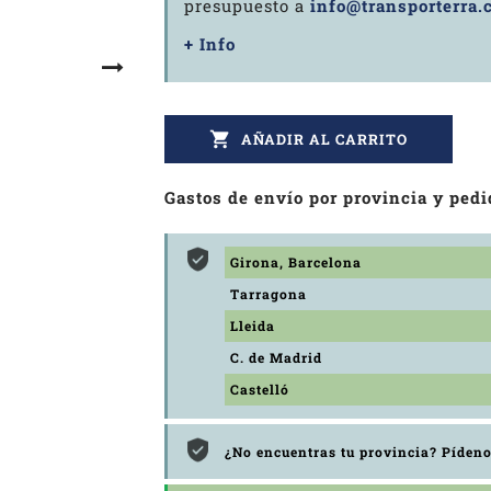
presupuesto a
info@transporterra.
+ Info

AÑADIR AL CARRITO
Gastos de envío por provincia y pedi
Girona, Barcelona
Tarragona
Lleida
C. de Madrid
Castelló
¿No encuentras tu provincia? Píden