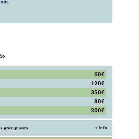
com
.
do
60€
120€
350€
80€
200€
+ Info
os presupuesto