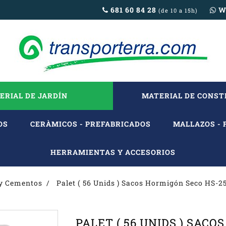
681 60 84 28
W
(de 10 a 15h)
ERIAL DE JARDÍN
MATERIAL DE CONS
OS
CERÀMICOS - PREFABRICADOS
MALLAZOS - 
HERRAMIENTAS Y ACCESORIOS
y Cementos
Palet ( 56 Unids ) Sacos Hormigón Seco HS-2
PALET ( 56 UNIDS ) SAC