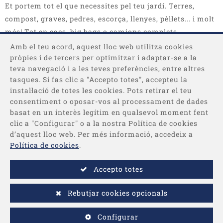
Et portem tot el que necessites pel teu jardí. Terres,
compost, graves, pedres, escorça, llenyes, pèl·lets... i molt
més! Tot en sacs, big bags o camions complets.
Amb el teu acord, aquest lloc web utilitza cookies
pròpies i de tercers per optimitzar i adaptar-se a la
teva navegació i a les teves preferències, entre altres
tasques. Si fas clic a "Accepto totes", accepteu la
instal·lació de totes les cookies. Pots retirar el teu
consentiment o oposar-vos al processament de dades
basat en un interès legítim en qualsevol moment fent
Categories
clic a "Configurar" o a la nostra Política de cookies
d’aquest lloc web. Per més informació, accedeix a
Informació
Política de cookies
.
Accepto totes
Pagament
Rebutjar cookies opcionals
-
© 2026 - Desenvolupat per
Comertis
Avís legal
/
Condicions de
Configurar