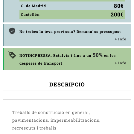
80€
C. de Madrid
200€
Castellón
No trobes la teva província? Demana'ns pressupost
+ Info
50%
NOTINCPRESSA: Estalvia't fins a un
en les
+ Info
despeses de transport
DESCRIPCIÓ
Treballs de construcció en general,
pavimentacions, impermeabilitzacions,
recrescuts i treballs