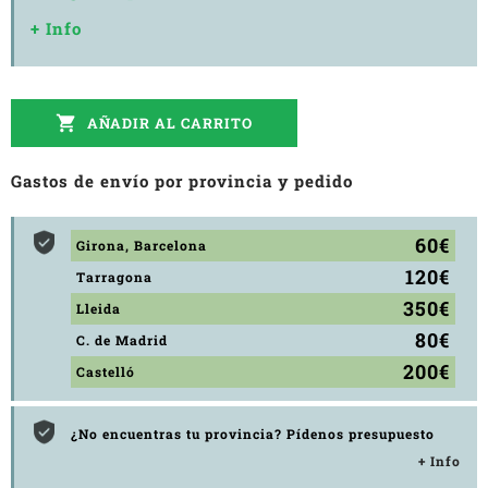
+ Info

AÑADIR AL CARRITO
Gastos de envío por provincia y pedido
60€
Girona, Barcelona
120€
Tarragona
350€
Lleida
80€
C. de Madrid
200€
Castelló
¿No encuentras tu provincia? Pídenos presupuesto
+ Info