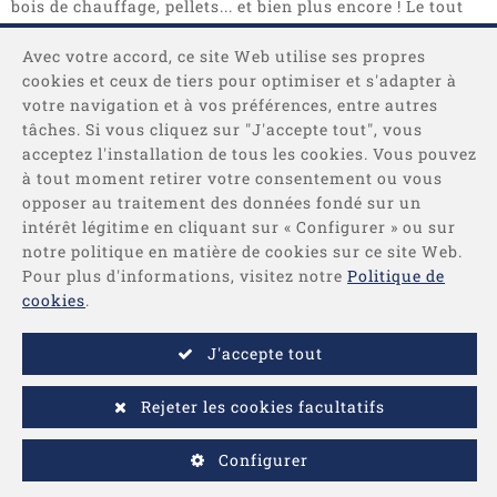
bois de chauffage, pellets... et bien plus encore ! Le tout
en sacs, big bag ou camions complets.
Avec votre accord, ce site Web utilise ses propres
cookies et ceux de tiers pour optimiser et s'adapter à
votre navigation et à vos préférences, entre autres
tâches. Si vous cliquez sur "J'accepte tout", vous
acceptez l'installation de tous les cookies. Vous pouvez
à tout moment retirer votre consentement ou vous
opposer au traitement des données fondé sur un
Catégories
intérêt légitime en cliquant sur « Configurer » ou sur
notre politique en matière de cookies sur ce site Web.
Pour plus d'informations, visitez notre
Politique de
Information
cookies
.
Payer
J'accepte tout
Rejeter les cookies facultatifs
-
© 2026 - Développé par
Comertis
Mentions légales
/
Conditions
Configurer
d'achat
/
Politique de confidentialité
/
Politique de cookies