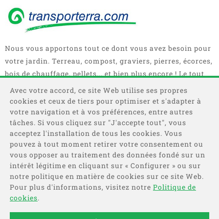
Nous vous apportons tout ce dont vous avez besoin pour
votre jardin. Terreau, compost, graviers, pierres, écorces,
bois de chauffage, pellets... et bien plus encore ! Le tout
en sacs, big bag ou camions complets.
Avec votre accord, ce site Web utilise ses propres
cookies et ceux de tiers pour optimiser et s'adapter à
votre navigation et à vos préférences, entre autres
tâches. Si vous cliquez sur "J'accepte tout", vous
acceptez l'installation de tous les cookies. Vous
pouvez à tout moment retirer votre consentement ou
vous opposer au traitement des données fondé sur un
intérêt légitime en cliquant sur « Configurer » ou sur
Catégories
notre politique en matière de cookies sur ce site Web.
Pour plus d'informations, visitez notre
Politique de
Information
cookies
.