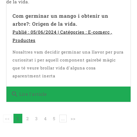
Com germinar un mango i obtenir un
arbre?: Origen de la vida.
Publié : 05/06/2024 | Catégories :
E-comerç
,
Productes
Nosaltres vam decidir germinar una llavor per pura
curiositat i per aquell component gairebé màgic
que té veure brollar vida d'alguna cosa
aparentment inerta
search
Lire l'article
<<
1
2
3
4
5
...
>>