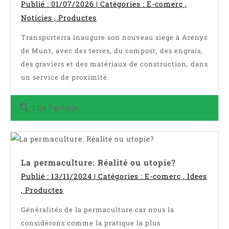
Publié : 01/07/2026 | Catégories :
E-comerç
,
Notícies
,
Productes
Transporterra inaugure son nouveau siège à Arenys
de Munt, avec des terres, du compost, des engrais,
des graviers et des matériaux de construction, dans
un service de proximité.
search
Lire l'article
La permaculture: Réalité ou utopie?
Publié : 13/11/2024 | Catégories :
E-comerç
,
Idees
,
Productes
Généralités de la permaculture car nous la
considérons comme la pratique la plus