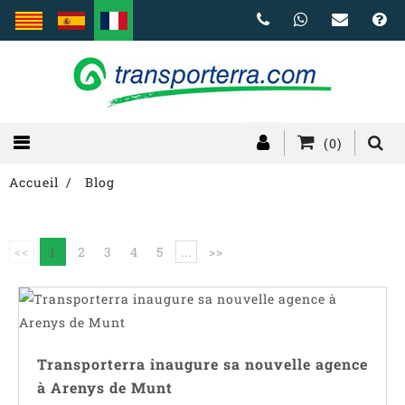
(0)
Accueil
Blog
<<
1
2
3
4
5
...
>>
Transporterra inaugure sa nouvelle agence
à Arenys de Munt