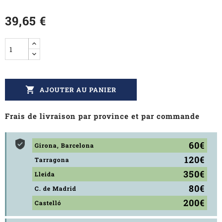
39,65 €

AJOUTER AU PANIER
Frais de livraison par province et par commande
60€
Girona, Barcelona
120€
Tarragona
350€
Lleida
80€
C. de Madrid
200€
Castelló