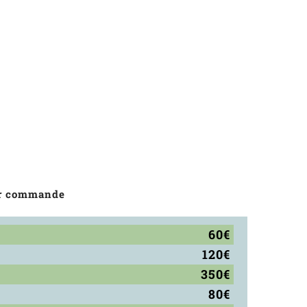
par commande
60€
120€
350€
80€