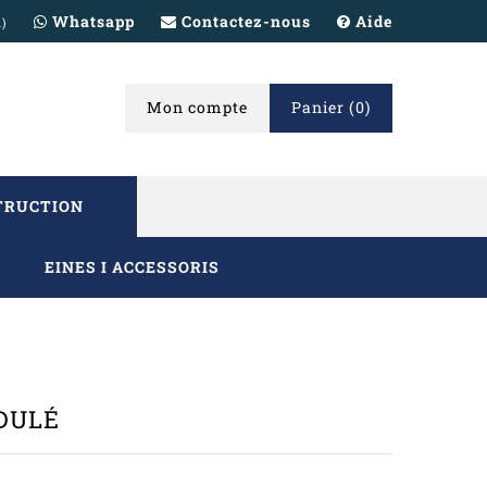
Whatsapp
Contactez-nous
Aide
h)
Mon compte
Panier
(0)
TRUCTION
EINES I ACCESSORIS
DULÉ