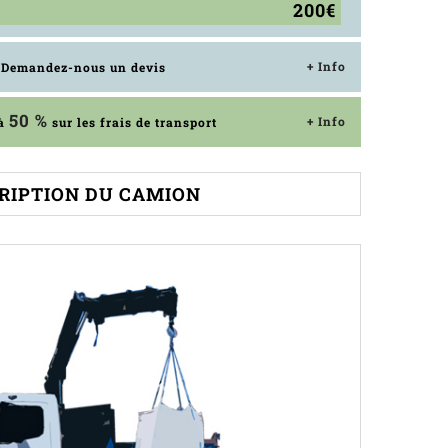
200€
+ Info
? Demandez-nous un devis
50 %
+ Info
'à
sur les frais de transport
RIPTION DU CAMION