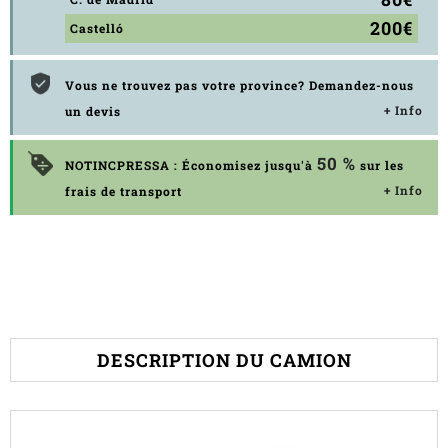
200€
Castelló
Vous ne trouvez pas votre province? Demandez-nous
+ Info
un devis
50 %
NOTINCPRESSA : Économisez jusqu'à
sur les
+ Info
frais de transport
DESCRIPTION DU CAMION