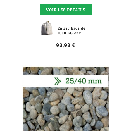
VOIR LES DÉTAILS
En Big bags de
1000 KG
env.
93,98 €