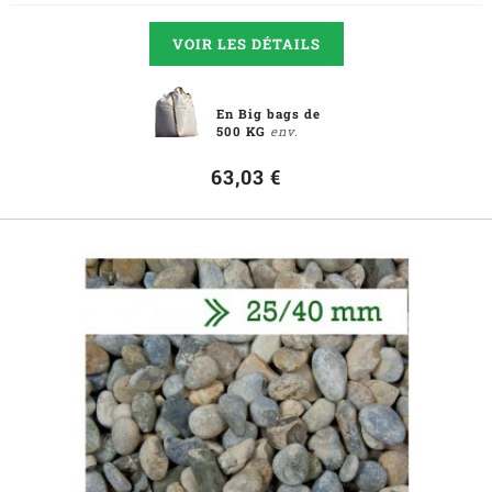
VOIR LES DÉTAILS
En Big bags de
500 KG
env.
63,03 €