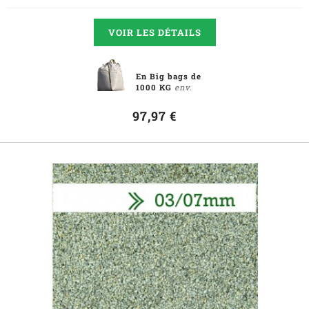
VOIR LES DÉTAILS
En Big bags de
1000 KG
env.
97,97 €