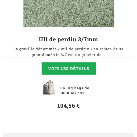
Ull de perdiu 3/7mm
La gravilla dénommée « œil de perdrix » en raison de sa
granulométrie 3/7 est un gravier de...
VOIR LES DÉTAILS
En Big bags de
1000 KG
env.
104,56 €