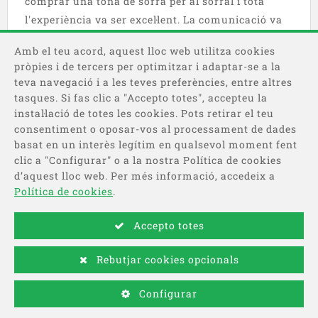
comprar una tona de sorra per al sorral i tota
l'experiència va ser excel·lent. La comunicació va
ser ràpida, clara i molt professional. El lliurament
Amb el teu acord, aquest lloc web utilitza cookies
va arribar exactament a l'hora acordada,
pròpies i de tercers per optimitzar i adaptar-se a la
directament a la porta, i el servei va ser
teva navegació i a les teves preferències, entre altres
comodíssim.
tasques. Si fas clic a "Accepto totes", accepteu la
instal·lació de totes les cookies. Pots retirar el teu
consentiment o oposar-vos al processament de dades
Emma
24/01/2026
basat en un interès legítim en qualsevol moment fent
clic a "Configurar" o a la nostra Política de cookies
d’aquest lloc web. Per més informació, accedeix a
Política de cookies
.
Accepto totes
Descobreix-nos!
Rebutjar cookies opcionals
Configurar