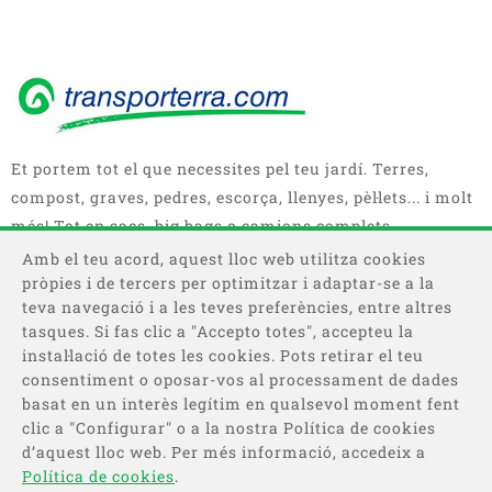
Et portem tot el que necessites pel teu jardí. Terres,
compost, graves, pedres, escorça, llenyes, pèl·lets... i molt
més! Tot en sacs, big bags o camions complets.
Amb el teu acord, aquest lloc web utilitza cookies
pròpies i de tercers per optimitzar i adaptar-se a la
teva navegació i a les teves preferències, entre altres
tasques. Si fas clic a "Accepto totes", accepteu la
instal·lació de totes les cookies. Pots retirar el teu
consentiment o oposar-vos al processament de dades
basat en un interès legítim en qualsevol moment fent
Categories
clic a "Configurar" o a la nostra Política de cookies
d’aquest lloc web. Per més informació, accedeix a
Informació
Política de cookies
.