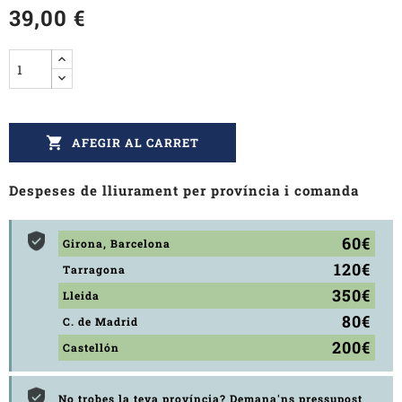
39,00 €

AFEGIR AL CARRET
Despeses de lliurament per província i comanda
60€
Girona, Barcelona
120€
Tarragona
350€
Lleida
80€
C. de Madrid
200€
Castellón
No trobes la teva província? Demana'ns pressupost