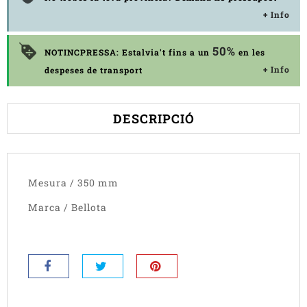
+ Info
50%
NOTINCPRESSA: Estalvia't fins a un
en les
+ Info
despeses de transport
DESCRIPCIÓ
Mesura / 350 mm
Marca / Bellota