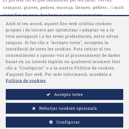
compost, graves, pedres, escorça, llenyes, pèl·lets... i molt
més! Tot en sacs, big bags o camions complets.
Amb el teu acord, aquest lloc web utilitza cookies
pròpies i de tercers per optimitzar i adaptar-se a la
teva navegació i a les teves preferències, entre altres
tasques. Si fas clic a "Accepto totes", accepteu la
instal·lació de totes les cookies. Pots retirar el teu
consentiment o oposar-vos al processament de dades
basat en un interès legítim en qualsevol moment fent
Categories
clic a "Configurar" o a la nostra Política de cookies
d’aquest lloc web. Per més informació, accedeix a
Informació
Política de cookies
.
Accepto totes
Pagament
Rebutjar cookies opcionals
-
© 2026 - Desenvolupat per
Comertis
Avís legal
/
Condicions de
Configurar
compra
/
Política de privacitat
/
Política de cookies