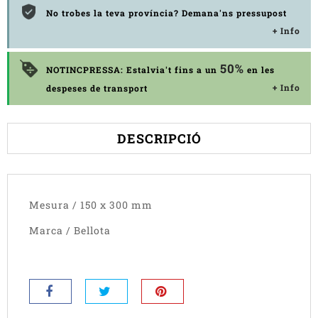
No trobes la teva província? Demana'ns pressupost
+ Info
50%
NOTINCPRESSA: Estalvia't fins a un
en les
+ Info
despeses de transport
DESCRIPCIÓ
Mesura / 150 x 300 mm
Marca / Bellota