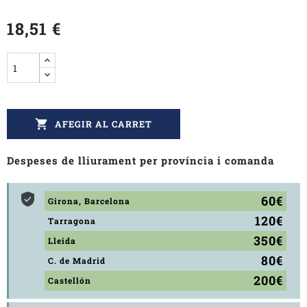
18,51 €

AFEGIR AL CARRET
Despeses de lliurament per província i comanda
60€
Girona, Barcelona
120€
Tarragona
350€
Lleida
80€
C. de Madrid
200€
Castellón