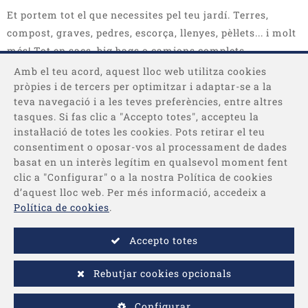
Et portem tot el que necessites pel teu jardí. Terres,
compost, graves, pedres, escorça, llenyes, pèl·lets... i molt
més! Tot en sacs, big bags o camions complets.
Amb el teu acord, aquest lloc web utilitza cookies
pròpies i de tercers per optimitzar i adaptar-se a la
teva navegació i a les teves preferències, entre altres
tasques. Si fas clic a "Accepto totes", accepteu la
instal·lació de totes les cookies. Pots retirar el teu
consentiment o oposar-vos al processament de dades
basat en un interès legítim en qualsevol moment fent
Categories
clic a "Configurar" o a la nostra Política de cookies
d’aquest lloc web. Per més informació, accedeix a
Informació
Política de cookies
.
Accepto totes
Pagament
Rebutjar cookies opcionals
-
© 2026 - Desenvolupat per
Comertis
Avís legal
/
Condicions de
Configurar