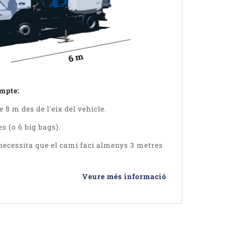
ompte:
8 m des de l'eix del vehicle.
es (o 6 big bags).
necessita que el camí faci almenys 3 metres
Veure més informació