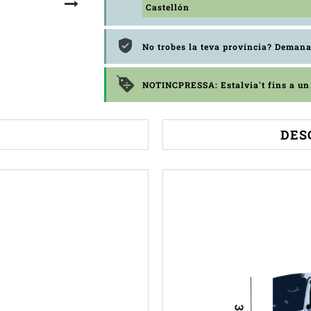
Castellón
No trobes la teva província? Demana
NOTINCPRESSA: Estalvia't fins a u
DES