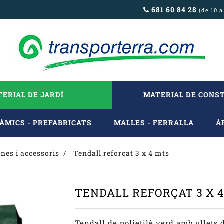
681 60 84 28
(de 10 a
ERIAL DE JARDÍ
MATERIAL DE CONS
ÀMICS - PREFABRICATS
MALLES - FERRALLA
À
ines i accessoris
Tendall reforçat 3 x 4 mts
TENDALL REFORÇAT 3 X 
Tendall de polietilè verd amb ullets 