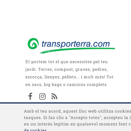
Et portem tot el que necessites pel teu
jardí. Terres, compost, graves, pedres,
escorça, llenyes, pèl·lets... i molt més! Tot
en sacs, big bags o camions complets.
Amb el teu acord, aquest lloc web utilitza cookies 
tasques. Si fas clic a "Accepto totes", accepteu l
en un interès legítim en qualsevol moment fent cl
de cookies
.