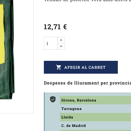
12,71 €

AFEGIR AL CARRET
Despeses de lliurament per provínci
Girona, Barcelona
Tarragona
Lleida
C. de Madrid