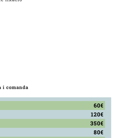
a i comanda
60€
120€
350€
80€