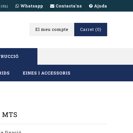
Whatsapp
Contacta'ns
Ajuda
 15h)
El meu compte
Carret
(0)
TRUCCIÓ
RIDS
EINES I ACCESSORIS
4 MTS
de fixació