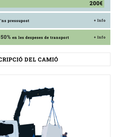
200€
+ Info
'ns pressupost
50%
+ Info
n
en les despeses de transport
CRIPCIÓ DEL CAMIÓ