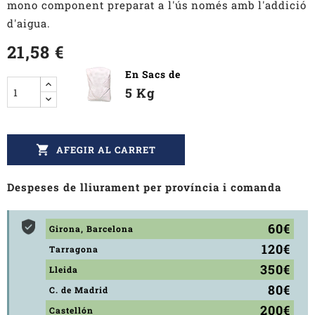
mono component preparat a l'ús només amb l'addició
d'aigua.
21,58 €
En Sacs de
5 Kg

AFEGIR AL CARRET
Despeses de lliurament per província i comanda
60€
Girona, Barcelona
120€
Tarragona
350€
Lleida
80€
C. de Madrid
200€
Castellón