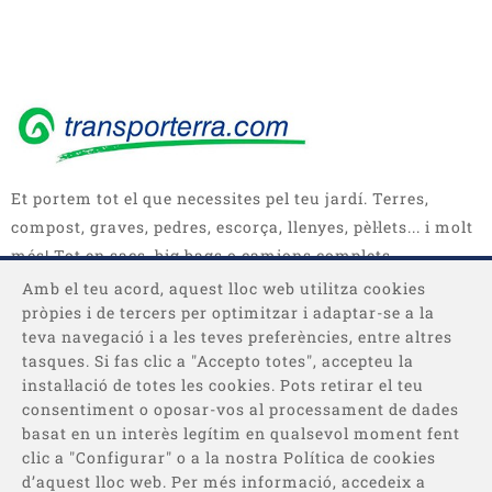
Et portem tot el que necessites pel teu jardí. Terres,
compost, graves, pedres, escorça, llenyes, pèl·lets... i molt
més! Tot en sacs, big bags o camions complets.
Amb el teu acord, aquest lloc web utilitza cookies
pròpies i de tercers per optimitzar i adaptar-se a la
teva navegació i a les teves preferències, entre altres
tasques. Si fas clic a "Accepto totes", accepteu la
instal·lació de totes les cookies. Pots retirar el teu
consentiment o oposar-vos al processament de dades
basat en un interès legítim en qualsevol moment fent
Categories
clic a "Configurar" o a la nostra Política de cookies
d’aquest lloc web. Per més informació, accedeix a