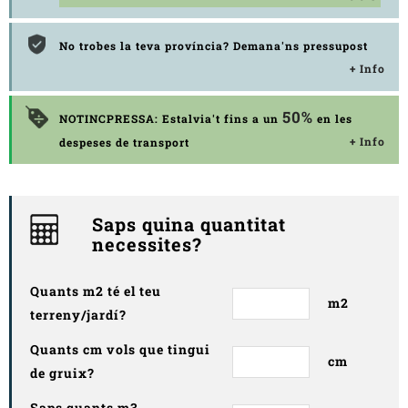
No trobes la teva província? Demana'ns pressupost
+ Info
50%
NOTINCPRESSA: Estalvia't fins a un
en les
+ Info
despeses de transport
Saps quina quantitat
necessites?
Quants m2 té el teu
m2
terreny/jardí?
Quants cm vols que tingui
cm
de gruix?
Saps quants m3