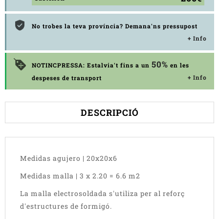
No trobes la teva província? Demana'ns pressupost
+ Info
50%
NOTINCPRESSA: Estalvia't fins a un
en les
+ Info
despeses de transport
DESCRIPCIÓ
Medidas agujero | 20x20x6
Medidas malla | 3 x 2.20 = 6.6 m2
La malla electrosoldada s'utiliza per al reforç
d'estructures de formigó.