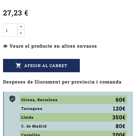
27,23 €
Veure el producte en altres envasos

AFEGIR AL CARRET
Despeses de lliurament per província i comanda
60€
Girona, Barcelona
120€
Tarragona
350€
Lleida
80€
C. de Madrid
200€
Castellón