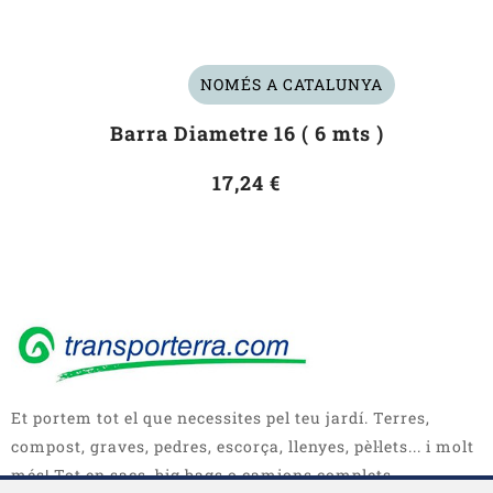
NOMÉS A CATALUNYA
Barra Diametre 16 ( 6 mts )
17,24 €
Et portem tot el que necessites pel teu jardí. Terres,
compost, graves, pedres, escorça, llenyes, pèl·lets... i molt
més! Tot en sacs, big bags o camions complets.