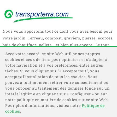
Nous vous apportons tout ce dont vous avez besoin pour
votre jardin. Terreau, compost, graviers, pierres, écorces,
bois de chauffage, pellets... et bien plus encore ! Le tout
en sacs, big bag ou camions complets.
Avec votre accord, ce site Web utilise ses propres
cookies et ceux de tiers pour optimiser et s'adapter à
votre navigation et à vos préférences, entre autres
tâches. Si vous cliquez sur "J'accepte tout", vous
acceptez l'installation de tous les cookies. Vous
pouvez à tout moment retirer votre consentement ou
vous opposer au traitement des données fondé sur un
intérêt légitime en cliquant sur « Configurer » ou sur
Catégories
notre politique en matière de cookies sur ce site Web.
Pour plus d'informations, visitez notre
Politique de
Information
cookies
.