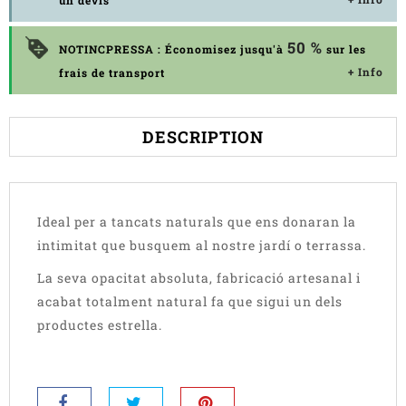
un devis
50 %
NOTINCPRESSA : Économisez jusqu'à
sur les
+ Info
frais de transport
DESCRIPTION
Ideal per a tancats naturals que ens donaran la
intimitat que busquem al nostre jardí o terrassa.
La seva opacitat absoluta, fabricació artesanal i
acabat totalment natural fa que sigui un dels
productes estrella.