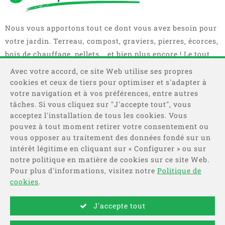
Nous vous apportons tout ce dont vous avez besoin pour
votre jardin. Terreau, compost, graviers, pierres, écorces,
bois de chauffage, pellets... et bien plus encore ! Le tout
en sacs, big bag ou camions complets.
Avec votre accord, ce site Web utilise ses propres
cookies et ceux de tiers pour optimiser et s'adapter à
votre navigation et à vos préférences, entre autres
tâches. Si vous cliquez sur "J'accepte tout", vous
acceptez l'installation de tous les cookies. Vous
pouvez à tout moment retirer votre consentement ou
vous opposer au traitement des données fondé sur un
intérêt légitime en cliquant sur « Configurer » ou sur
Catégories
notre politique en matière de cookies sur ce site Web.
Pour plus d'informations, visitez notre
Politique de
Information
cookies
.
J'accepte tout
Payer