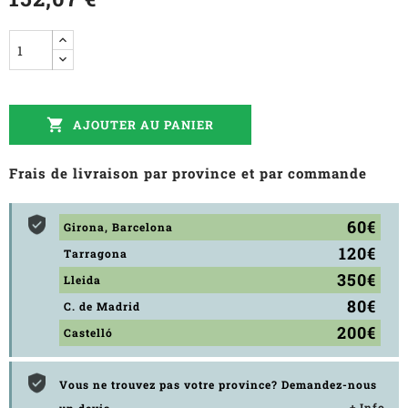

AJOUTER AU PANIER
Frais de livraison par province et par commande
60€
Girona, Barcelona
120€
Tarragona
350€
Lleida
80€
C. de Madrid
200€
Castelló
Vous ne trouvez pas votre province? Demandez-nous
+ Info