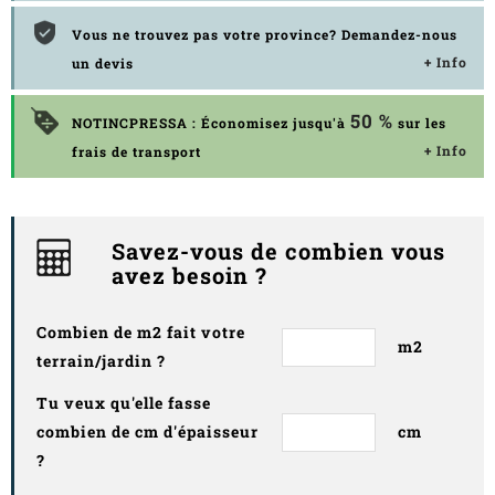
Vous ne trouvez pas votre province? Demandez-nous
+ Info
un devis
50 %
NOTINCPRESSA : Économisez jusqu'à
sur les
+ Info
frais de transport
Savez-vous de combien vous
avez besoin ?
Combien de m2 fait votre
m2
terrain/jardin ?
Tu veux qu'elle fasse
combien de cm d'épaisseur
cm
?