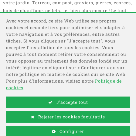
votre jardin. Terreau, compost, graviers, pierres, écorces,
bois de chauffage, pellets... et bien plus encore ! Le tout
en sacs, big bag ou camions complets.
Avec votre accord, ce site Web utilise ses propres
cookies et ceux de tiers pour optimiser et s'adapter à
votre navigation et à vos préférences, entre autres
tâches. Si vous cliquez sur "J'accepte tout", vous
acceptez l'installation de tous les cookies. Vous
pouvez à tout moment retirer votre consentement ou
vous opposer au traitement des données fondé sur un
intérêt légitime en cliquant sur « Configurer » ou sur
Catégories
notre politique en matière de cookies sur ce site Web.
Pour plus d'informations, visitez notre
Politique de
Information
cookies
.
J'accepte tout
Payer
Rejeter les cookies facultatifs
-
© 2026 - Développé par
Comertis
Mentions légales
/
Conditions
Configurer