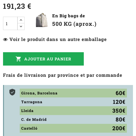
191,23 €
En Big bags de
500 KG (aprox.)
Voir le produit dans un autre emballage

AJOUTER AU PANIER
Frais de livraison par province et par commande
60€
Girona, Barcelona
120€
Tarragona
350€
Lleida
80€
C. de Madrid
200€
Castelló