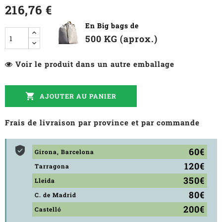
216,76 €
En Big bags de
500 KG (aprox.)
Voir le produit dans un autre emballage

AJOUTER AU PANIER
Frais de livraison par province et par commande
60€
Girona, Barcelona
120€
Tarragona
350€
Lleida
80€
C. de Madrid
200€
Castelló