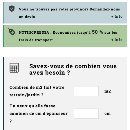
Vous ne trouvez pas votre province? Demandez-nous
+ Info
un devis
50 %
NOTINCPRESSA : Économisez jusqu'à
sur les
+ Info
frais de transport
Savez-vous de combien vous
avez besoin ?
Combien de m2 fait votre
m2
terrain/jardin ?
Tu veux qu'elle fasse
combien de cm d'épaisseur
cm
?