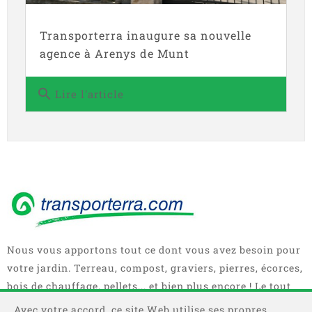
Transporterra inaugure sa nouvelle
agence à Arenys de Munt
search
Lire l'article
Nous vous apportons tout ce dont vous avez besoin pour
votre jardin. Terreau, compost, graviers, pierres, écorces,
bois de chauffage, pellets... et bien plus encore ! Le tout
en sacs, big bag ou camions complets.
Avec votre accord, ce site Web utilise ses propres