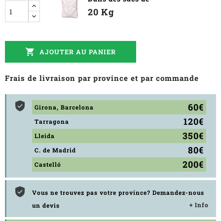
20 Kg

AJOUTER AU PANIER
Frais de livraison par province et par commande
60€
Girona, Barcelona
120€
Tarragona
350€
Lleida
80€
C. de Madrid
200€
Castelló
Vous ne trouvez pas votre province? Demandez-nous
+ Info
un devis