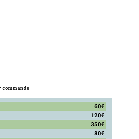
par commande
60€
120€
350€
80€