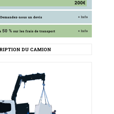
200€
+ Info
? Demandez-nous un devis
50 %
+ Info
'à
sur les frais de transport
RIPTION DU CAMION