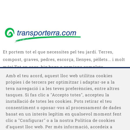
Et portem tot el que necessites pel teu jardí. Terres,
compost, graves, pedres, escorça, llenyes, pèl·lets... i molt
més! Tot en sacs, big bags o camions complets.
Amb el teu acord, aquest lloc web utilitza cookies
pròpies i de tercers per optimitzar i adaptar-se a la
teva navegació i a les teves preferències, entre altres
tasques. Si fas clic a "Accepto totes", accepteu la
instal·lació de totes les cookies. Pots retirar el teu
consentiment o oposar-vos al processament de dades
basat en un interès legítim en qualsevol moment fent
Categories
clic a "Configurar" o a la nostra Política de cookies
d’aquest lloc web. Per més informació, accedeix a