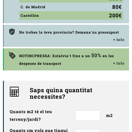
80€
C. de Madrid
200€
Castellón
No trobes la teva província? Demana'ns pressupost
+ Info
50%
NOTINCPRESSA: Estalvia't fins a un
en les
+ Info
despeses de transport
Saps quina quantitat
necessites?
Quants m2 té el teu
m2
terreny/jardí?
Quants cm vols que tingui