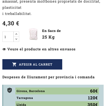
amassat, presenta moltbones propietats de docilitat,
plasticitat
i treballabilitat.
4,30 €
En Sacs de
25 Kg
Veure el producte en altres envasos

AFEGIR AL CARRET
Despeses de lliurament per província i comanda
60€
Girona, Barcelona
120€
Tarragona
350€
Lleida