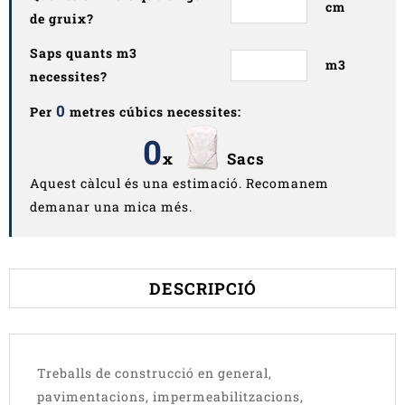
cm
de gruix?
Saps quants m3
m3
necessites?
0
Per
metres cúbics necessites:
0
x
Sacs
Aquest càlcul és una estimació. Recomanem
demanar una mica més.
DESCRIPCIÓ
Treballs de construcció en general,
pavimentacions, impermeabilitzacions,