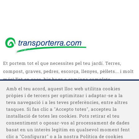
Et portem tot el que necessites pel teu jardí. Terres,
compost, graves, pedres, escorça, llenyes, pèl·lets... i molt
més! Tot en sacs, big bags o camions complets.
Amb el teu acord, aquest lloc web utilitza cookies
pròpies i de tercers per optimitzar i adaptar-se a la
teva navegació i a les teves preferències, entre altres
tasques. Si fas clic a "Accepto totes", accepteu la
instal·lació de totes les cookies. Pots retirar el teu
consentiment o oposar-vos al processament de dades
basat en un interès legítim en qualsevol moment fent
Categories
clic a "Configurar" o a la nostra Política de cookies