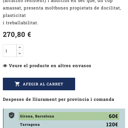
(alcalino resistent) i additius en sec que, un cop
amassat, presenta moltbones propietats de docilitat,
plasticitat
i treballabilitat.
270,80 €
Veure el producte en altres envasos

AFEGIR AL CARRET
Despeses de lliurament per província i comanda
60€
Girona, Barcelona
120€
Tarragona