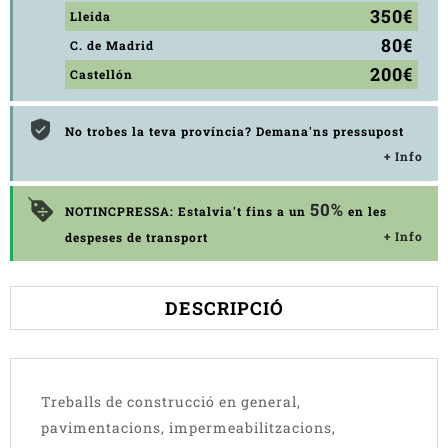
350€
Lleida
80€
C. de Madrid
200€
Castellón
No trobes la teva província? Demana'ns pressupost
+ Info
50%
NOTINCPRESSA: Estalvia't fins a un
en les
+ Info
despeses de transport
DESCRIPCIÓ
Treballs de construcció en general,
pavimentacions, impermeabilitzacions,