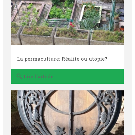
La permaculture: Réalité ou utopie?
search
Lire l'article