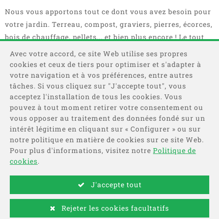
Nous vous apportons tout ce dont vous avez besoin pour
votre jardin. Terreau, compost, graviers, pierres, écorces,
bois de chauffage, pellets... et bien plus encore ! Le tout
en sacs, big bag ou camions complets.
Avec votre accord, ce site Web utilise ses propres
cookies et ceux de tiers pour optimiser et s'adapter à
votre navigation et à vos préférences, entre autres
tâches. Si vous cliquez sur "J'accepte tout", vous
acceptez l'installation de tous les cookies. Vous
pouvez à tout moment retirer votre consentement ou
vous opposer au traitement des données fondé sur un
intérêt légitime en cliquant sur « Configurer » ou sur
Catégories
notre politique en matière de cookies sur ce site Web.
Pour plus d'informations, visitez notre
Politique de
Information
cookies
.
J'accepte tout
Payer
Rejeter les cookies facultatifs