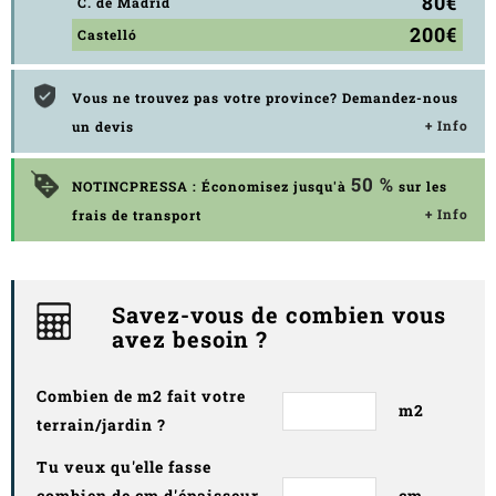
80€
C. de Madrid
200€
Castelló
Vous ne trouvez pas votre province? Demandez-nous
+ Info
un devis
50 %
NOTINCPRESSA : Économisez jusqu'à
sur les
+ Info
frais de transport
Savez-vous de combien vous
avez besoin ?
Combien de m2 fait votre
m2
terrain/jardin ?
Tu veux qu'elle fasse
combien de cm d'épaisseur
cm