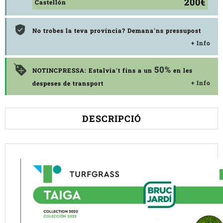
200€
Castellón
No trobes la teva província? Demana'ns pressupost
+ Info
50%
NOTINCPRESSA: Estalvia't fins a un
en les
+ Info
despeses de transport
DESCRIPCIÓ