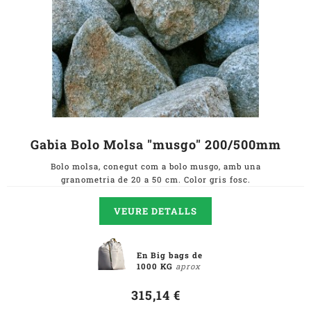
Gabia Bolo Molsa "musgo" 200/500mm
Bolo molsa, conegut com a bolo musgo, amb una
granometria de 20 a 50 cm. Color gris fosc.
VEURE DETALLS
En Big bags de
1000 KG
aprox
315,14 €