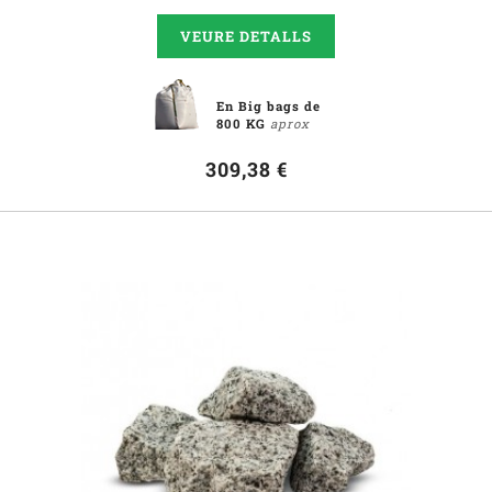
VEURE DETALLS
En Big bags de
800 KG
aprox
309,38 €