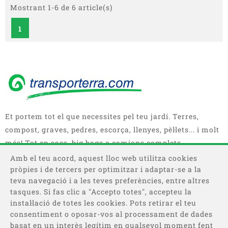
Mostrant 1-6 de 6 article(s)
1
Et portem tot el que necessites pel teu jardí. Terres,
compost, graves, pedres, escorça, llenyes, pèl·lets... i molt
més! Tot en sacs, big bags o camions complets.
Amb el teu acord, aquest lloc web utilitza cookies
pròpies i de tercers per optimitzar i adaptar-se a la
teva navegació i a les teves preferències, entre altres
tasques. Si fas clic a "Accepto totes", accepteu la
instal·lació de totes les cookies. Pots retirar el teu
consentiment o oposar-vos al processament de dades
basat en un interès legítim en qualsevol moment fent