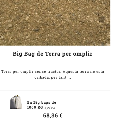
Big Bag de Terra per omplir
Terra per omplir sense tractar. Aquesta terra no està
cribada, per tant,...
En Big bags de
1000 KG
aprox
68,36 €