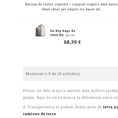
Barreja de restes vegetals i compost orgànic amb sauló
Ideal ideal per omplir les bases de...
En Big bags de
1000 KG
aprox
68,39 €
Mostrant 1-9 de 10 article(s)
Potser un dels majors secrets dels millors jardins
gespa. Aquí és on es marca la diferència entre t
A Transporterra et podem donar preu de
terra n
camions de terra
.