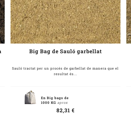
a
Big Bag de Sauló garbellat
Sauló tractat per un procés de garbellat de manera que el
resultat és...
En Big bags de
1000 KG
aprox
82,31 €