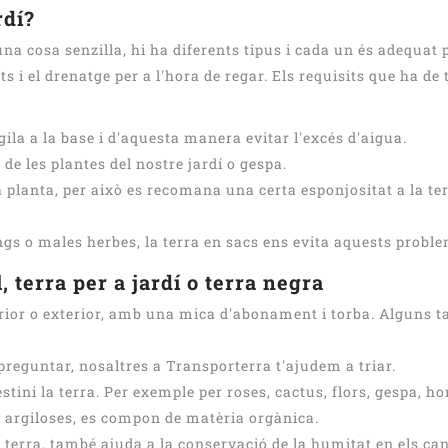
rdí?
 una cosa senzilla, hi ha diferents tipus i cada un és adequat 
ts i el drenatge per a l'hora de regar. Els requisits que ha de 
la a la base i d'aquesta manera evitar l'excés d'aigua.
 de les plantes del nostre jardí o gespa.
la planta, per això es recomana una certa esponjositat a la te
ongs o males herbes, la terra en sacs ens evita aquests proble
l, terra per a jardí o terra negra
interior o exterior, amb una mica d'abonament i torba. Algun
reguntar, nosaltres a Transporterra t'ajudem a triar.
stini la terra. Per exemple per roses, cactus, flors, gespa, hor
 o argiloses, es compon de matèria orgànica.
la terra, també ajuda a la conservació de la humitat en els ca