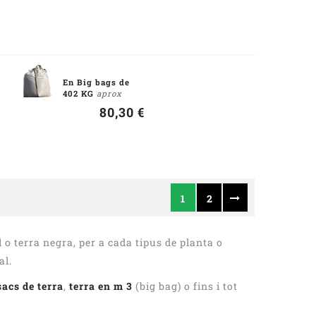
En Big bags de
402 KG
aprox
80,30 €
1
2
l o terra negra, per a cada tipus de planta o
al.
sacs de terra
,
terra en m 3
(big bag) o fins i tot