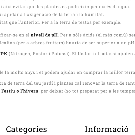
a i així evitar que les plantes es podreixin per excés d'aigua.
xí ajudar a l'oxigenació de la terra i la humitat.
itat que l'anterior. Per a la terra de testos per exemple.
 fixar-se en el
nivell de pH
. Per a sòls àcids (el més comú) se
alcalins (per a arbres fruiters) hauria de ser superior a un pH 
 NPK
(Nitrogen, Fòsfor i Potassi). El fòsfor i el potassi ajuden 
 fa molts anys i et podem ajudar en comprar la millor terra pe
 de terra del teu jardí i plantes cal renovar la terra de tant 
l'estiu o l'hivern
, per deixar-ho tot preparat per a les tem
Categories
Informació