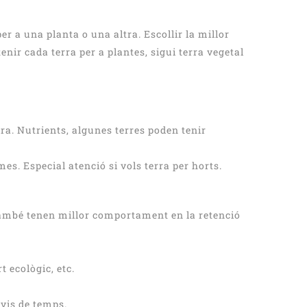
per a una planta o una altra. Escollir la millor
tenir cada terra per a plantes, sigui terra vegetal
rra. Nutrients, algunes terres poden tenir
mes. Especial atenció si vols terra per horts.
s també tenen millor comportament en la retenció
t ecològic, etc.
nvis de temps.