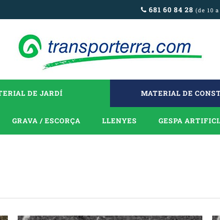
681 60 84 28
(de 10 a
ERIAL DE JARDÍ
MATERIAL DE CONS
GRAVA / ESCORÇA
LLENYES
GESPA ARTIFIC