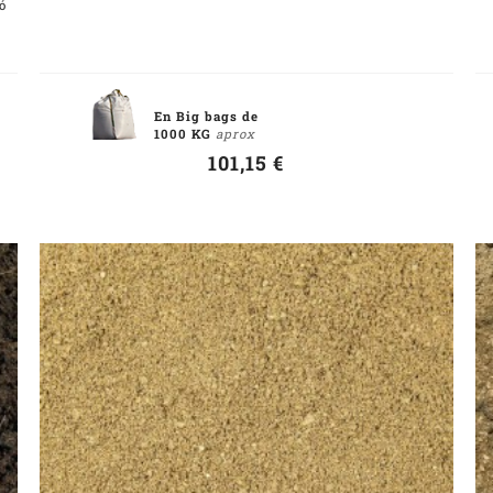
ó
En Big bags de
1000 KG
aprox
101,15 €