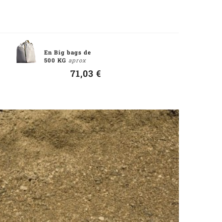
En Big bags de
500 KG
aprox
71,03 €