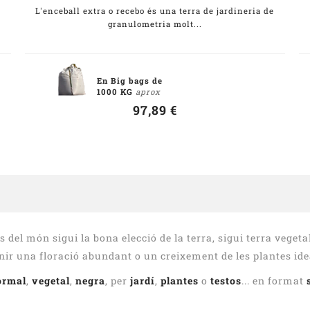
.
L'enceball extra o recebo és una terra de jardineria de
granulometria molt...
En Big bags de
1000 KG
aprox
97,89 €
 del món sigui la bona elecció de la terra, sigui terra vegeta
enir una floració abundant o un creixement de les plantes ide
ormal
,
vegetal
,
negra
, per
jardí
,
plantes
o
testos
... en format