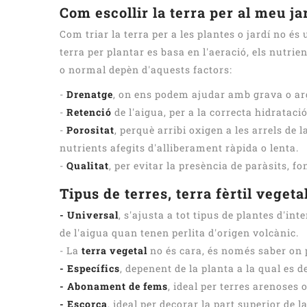
Com escollir la terra per al meu ja
Com triar la terra per a les plantes o jardí no és
terra per plantar es basa en l'aeració, els nutrien
o normal depèn d'aquests factors:
-
Drenatge
, on ens podem ajudar amb grava o argi
-
Retenció
de l'aigua, per a la correcta hidratació
-
Porositat
, perquè arribi oxigen a les arrels de 
nutrients afegits d'alliberament ràpida o lenta.
-
Qualitat
, per evitar la presència de paràsits, f
Tipus de terres, terra fèrtil vegeta
- Universal
, s'ajusta a tot tipus de plantes d'
de l'aigua quan tenen perlita d'origen volcànic.
- La
terra vegetal
no és cara, és només saber on p
- Específics
, depenent de la planta a la qual es de
- Abonament de fems
, ideal per terres arenoses
- Escorça
, ideal per decorar la part superior de 