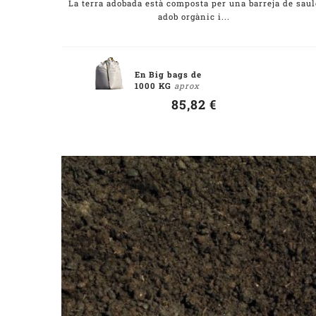
La terra adobada està composta per una barreja de saul
adob orgànic i...
En Big bags de
1000 KG
aprox
85,82 €