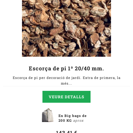
Escorça de pi 1ª 20/40 mm.
Escorça de pi per decoració de jardí. Extra de primera, la
més...
VEURE DETALLS
En Big bags de
200 KG
aprox
143,41 €