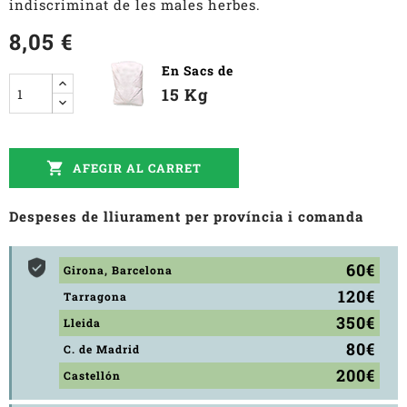
indiscriminat de les males herbes.
8,05 €
En Sacs de
15 Kg

AFEGIR AL CARRET
Despeses de lliurament per província i comanda
60€
Girona, Barcelona
120€
Tarragona
350€
Lleida
80€
C. de Madrid
200€
Castellón