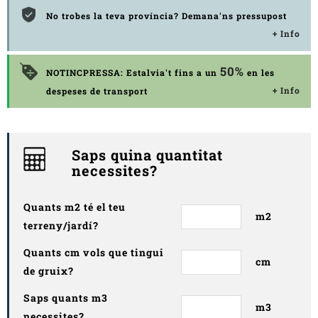
No trobes la teva província? Demana'ns pressupost
+ Info
50%
NOTINCPRESSA: Estalvia't fins a un
en les
+ Info
despeses de transport
Saps quina quantitat
necessites?
Quants m2 té el teu
m2
terreny/jardí?
Quants cm vols que tingui
cm
de gruix?
Saps quants m3
m3
necessites?