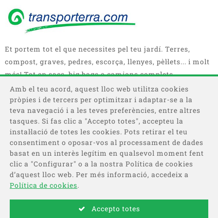
Et portem tot el que necessites pel teu jardí. Terres,
compost, graves, pedres, escorça, llenyes, pèl·lets... i molt
més! Tot en sacs, big bags o camions complets.
Amb el teu acord, aquest lloc web utilitza cookies
pròpies i de tercers per optimitzar i adaptar-se a la
teva navegació i a les teves preferències, entre altres
tasques. Si fas clic a "Accepto totes", accepteu la
instal·lació de totes les cookies. Pots retirar el teu
consentiment o oposar-vos al processament de dades
basat en un interès legítim en qualsevol moment fent
Categories
clic a "Configurar" o a la nostra Política de cookies
d’aquest lloc web. Per més informació, accedeix a
Informació
Política de cookies
.
Accepto totes
Pagament