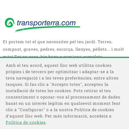
Et portem tot el que necessites pel teu jardí. Terres,
compost, graves, pedres, escorça, llenyes, pèl·lets... i molt
més! Tot en sacs, big bags o camions complets.
Amb el teu acord, aquest lloc web utilitza cookies
pròpies i de tercers per optimitzar i adaptar-se a la
teva navegació i a les teves preferències, entre altres
tasques. Si fas clic a "Accepto totes", accepteu la
instal·lació de totes les cookies. Pots retirar el teu
consentiment o oposar-vos al processament de dades
basat en un interès legítim en qualsevol moment fent
Categories
clic a "Configurar" o a la nostra Política de cookies
d’aquest lloc web. Per més informació, accedeix a
Informació
Política de cookies
.