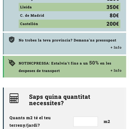
350€
Lleida
80€
C. de Madrid
200€
Castellón
No trobes la teva província? Demana'ns pressupost
+ Info
50%
NOTINCPRESSA: Estalvia't fins a un
en les
+ Info
despeses de transport
Saps quina quantitat
necessites?
Quants m2 té el teu
m2
terreny/jardí?