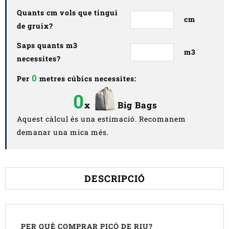
Quants cm vols que tingui
cm
de gruix?
Saps quants m3
m3
necessites?
0
Per
metres cúbics necessites:
0
x
Big Bags
Aquest càlcul és una estimació. Recomanem
demanar una mica més.
DESCRIPCIÓ
PER QUÈ COMPRAR PICÓ DE RIU?