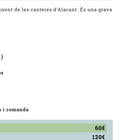
inent de les canteres d'Alacant. És una grava
.)
os
a i comanda
60€
120€