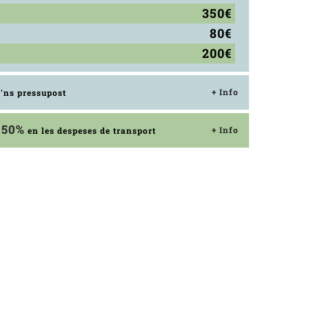
350€
80€
200€
+ Info
'ns pressupost
50%
+ Info
n
en les despeses de transport