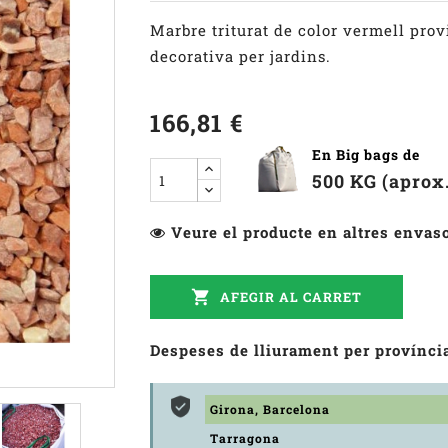
Marbre triturat de color vermell prov
decorativa per jardins.
166,81 €
En Big bags de
500 KG (aprox
Veure el producte en altres envas

AFEGIR AL CARRET
Despeses de lliurament per provínci
Girona, Barcelona
Tarragona