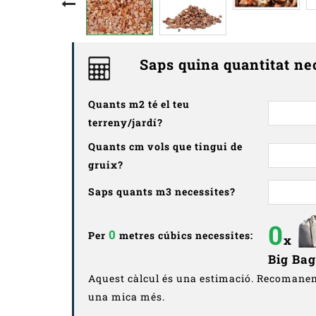
Saps quina quantitat ne
Quants m2 té el teu
terreny/jardí?
Quants cm vols que tingui de
gruix?
Saps quants m3 necessites?
0
0
Per
metres cúbics necessites:
x
Big Ba
Aquest càlcul és una estimació. Recoman
una mica més.