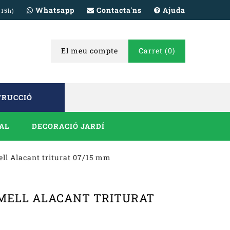
Whatsapp
Contacta'ns
Ajuda
 15h)
El meu compte
Carret
(0)
TRUCCIÓ
IAL
DECORACIÓ JARDÍ
ll Alacant triturat 07/15 mm
RMELL ALACANT TRITURAT