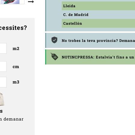
Lleida
C. de Madrid
Castellón
cessites?
No trobes la teva província? Demana
m2
NOTINCPRESSA: Estalvia't fins a u
cm
m3
gs
em demanar