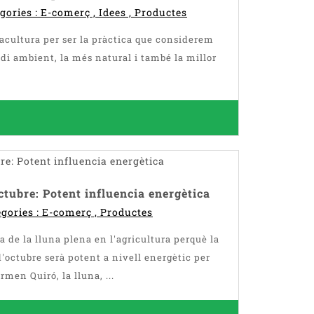
egories :
E-comerç
,
Idees
,
Productes
acultura per ser la pràctica que considerem
i ambient, la més natural i també la millor
ctubre: Potent influencia energètica
egories :
E-comerç
,
Productes
a de la lluna plena en l'agricultura perquè la
d'octubre serà potent a nivell energètic per
rmen Quiró, la lluna, ...