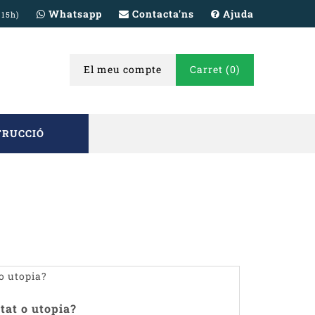
Whatsapp
Contacta'ns
Ajuda
 15h)
El meu compte
Carret
(0)
TRUCCIÓ
tat o utopia?