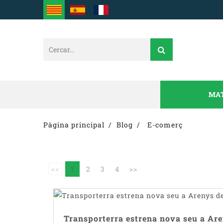
MAT
Pàgina principal
Blog
E-comerç
<<
1
2
3
4
>>
Transporterra estrena nova seu a Ar