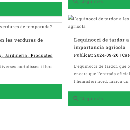
search
Llegir més
L'equinocci de tardor a
n les verdures de
importancia agrícola
Publicat: 2024-09-26 | Cat
ç
,
Jardineria
,
Productes
L'equinocci de tardor, que 
iverses hortalisses i flors
encara que l'entrada oficial
l'hemisferi nord, marca un 
search
Llegir més