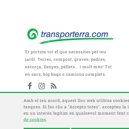
Et portem tot el que necessites pel teu
jardí. Terres, compost, graves, pedres,
escorça, llenyes, pèl·lets... i molt més! Tot
en sacs, big bags o camions complets.
Amb el teu acord, aquest lloc web utilitza cookies 
tasques. Si fas clic a "Accepto totes", accepteu l
en un interès legítim en qualsevol moment fent cl
de cookies
.