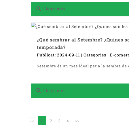
search
Llegir més
¿Què sembrar al Setembre? ¿Quines so
temporada?
Publicat: 2024-09-11 | Categories :
E-comer
Setembre és un mes ideal per a la sembra de d
search
Llegir més
<<
1
2
3
4
>>