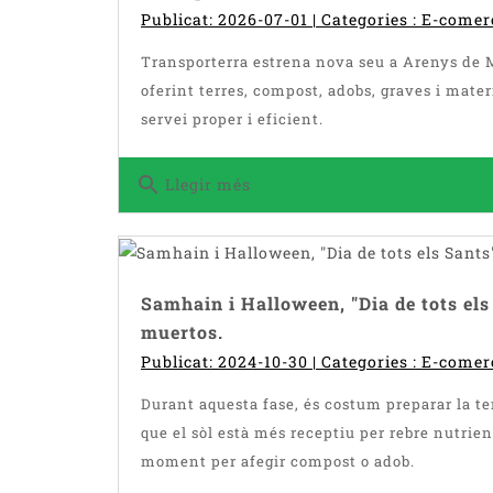
Publicat: 2026-07-01 | Categories :
E-comer
Transporterra estrena nova seu a Arenys de 
oferint terres, compost, adobs, graves i mate
servei proper i eficient.
search
Llegir més
Samhain i Halloween, "Dia de tots els 
muertos.
Publicat: 2024-10-30 | Categories :
E-comer
Durant aquesta fase, és costum preparar la te
que el sòl està més receptiu per rebre nutrien
moment per afegir compost o adob.