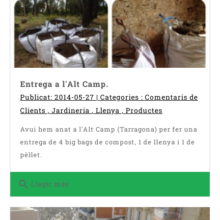
Entrega a l'Alt Camp.
Publicat: 2014-05-27 | Categories :
Comentaris de
Clients
,
Jardineria
,
Llenya
,
Productes
Avui hem anat a l'Alt Camp (Tarragona) per fer una
entrega de 4 big bags de compost, 1 de llenya i 1 de
pèl·let.
search
Llegir més