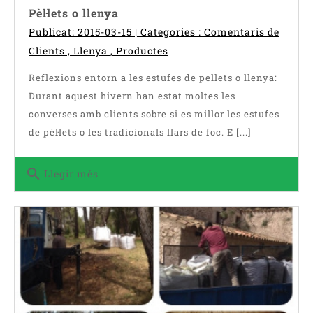
Pèl·lets o llenya
Publicat: 2015-03-15 | Categories :
Comentaris de
Clients
,
Llenya
,
Productes
Reflexions entorn a les estufes de pellets o llenya:
Durant aquest hivern han estat moltes les
converses amb clients sobre si es millor les estufes
de pèl·lets o les tradicionals llars de foc. E [...]
search
Llegir més