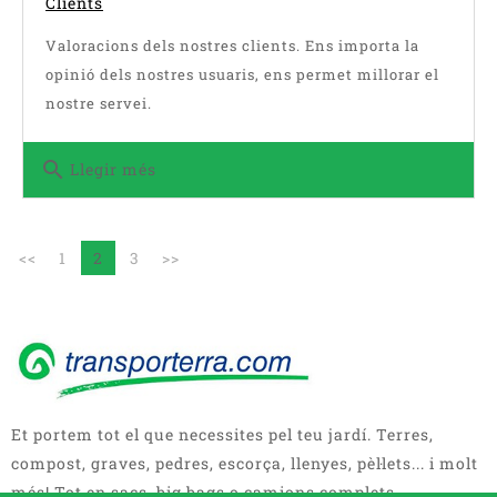
Clients
Valoracions dels nostres clients. Ens importa la
opinió dels nostres usuaris, ens permet millorar el
nostre servei.
search
Llegir més
<<
1
2
3
>>
Et portem tot el que necessites pel teu jardí. Terres,
compost, graves, pedres, escorça, llenyes, pèl·lets... i molt
més! Tot en sacs, big bags o camions complets.