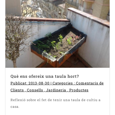
Què ens ofereix una taula hort?
Publicat: 2013-08-30 | Categories :
Comentaris de
Clients
,
Consells
,
Jardineria
,
Productes
Reflexió sobre el fet de tenir una taula de cultiu a
casa.