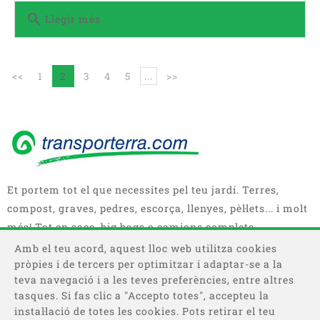
search
Llegir més
<<
1
2
3
4
5
...
>>
Et portem tot el que necessites pel teu jardí. Terres,
compost, graves, pedres, escorça, llenyes, pèl·lets... i molt
més! Tot en sacs, big bags o camions complets.
Amb el teu acord, aquest lloc web utilitza cookies
pròpies i de tercers per optimitzar i adaptar-se a la
teva navegació i a les teves preferències, entre altres
tasques. Si fas clic a "Accepto totes", accepteu la
instal·lació de totes les cookies. Pots retirar el teu