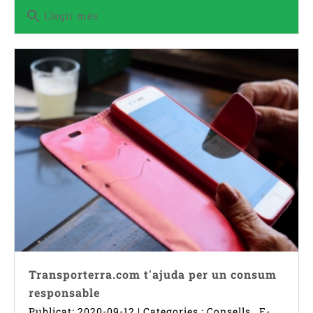
search
Llegir més
Transporterra.com t'ajuda per un consum
responsable
Publicat: 2020-09-12 | Categories :
Consells
,
E-