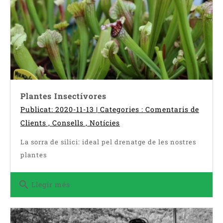
Plantes Insectívores
Publicat: 2020-11-13 | Categories :
Comentaris de
Clients
,
Consells
,
Notícies
La sorra de silici: ideal pel drenatge de les nostres
plantes
search
Llegir més