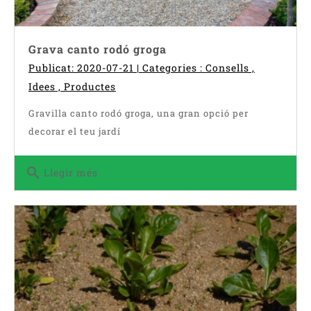
Grava canto rodó groga
Publicat: 2020-07-21 | Categories :
Consells
,
Idees
,
Productes
Gravilla canto rodó groga, una gran opció per
decorar el teu jardí
search
Llegir més