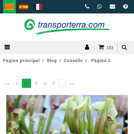
(0)
Pàgina principal
Blog
Consells
Pàgina 2
<<
1
2
3
4
5
...
>>